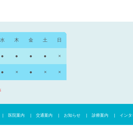
水
木
金
土
日
●
●
●
●
×
●
×
●
×
×
）
等
医院案内
交通案内
お知らせ
診療案内
インタ