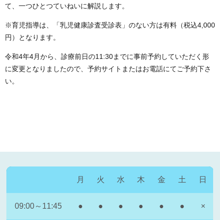
て、一つひとつていねいに解説します。
※育児指導は、「乳児健康診査受診表」のない方は有料（税込4,000
円）となります。
令和4年4月から、診療前日の11:30までに事前予約していただく形
に変更となりましたので、予約サイトまたはお電話にてご予約下さ
い。
月
火
水
木
金
土
日
09:00～11:45
●
●
●
●
●
●
×