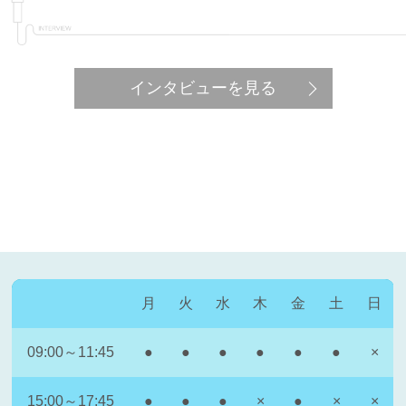
インタビューを見る
月
火
水
木
金
土
日
09:00～11:45
●
●
●
●
●
●
×
15:00～17:45
●
●
●
×
●
×
×